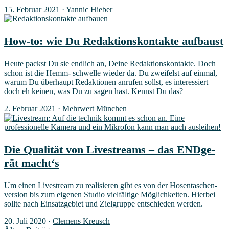
15. Februar 2021
·
Yannic Hieber
How-to: wie Du Redak­ti­ons­kon­tak­te aufbaust
Heu­te packst Du sie end­lich an, Dei­ne Redak­ti­ons­kon­tak­te. Doch
schon ist die Hemm- schwel­le wie­der da. Du zwei­felst auf ein­mal,
war­um Du über­haupt Redak­tio­nen anru­fen sollst, es inter­es­siert
doch eh kei­nen, was Du zu sagen hast. Kennst Du das?
2. Februar 2021
·
Mehrwert München
Die Qua­li­tät von Live­streams – das END­ge­
rät macht‘s
Um einen Live­stream zu rea­li­sie­ren gibt es von der Hosen­ta­schen­
ver­si­on bis zum eige­nen Stu­dio viel­fäl­ti­ge Mög­lich­kei­ten. Hier­bei
soll­te nach Ein­satz­ge­biet und Ziel­grup­pe ent­schie­den werden.
20. Juli 2020
·
Clemens Kreusch