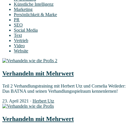
Künstliche Intelligenz
Marketing
Persönlichkeit & Marke
PR
SEO
Social Media
Text
Vertrieb
Video
Website
Ver­han­deln mit Mehrwert
Teil 2 Ver­hand­lungs­trai­ning mit Her­bert Utz und Cor­ne­lia Wei­le­der:
Das BAT­NA und sei­nen Ver­hand­lungs­spiel­raum kennenlernen!
23. April 2021
·
Herbert Utz
Ver­han­deln mit Mehrwert