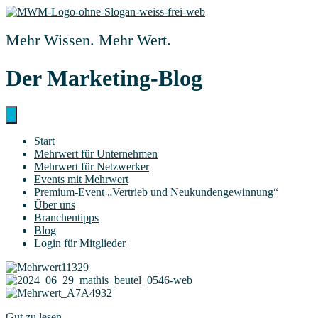
Zum
Inhalt
springen
Mehr Wissen. Mehr Wert.
Der Marketing-Blog
Start
Mehr­wert für Unternehmen
Mehr­wert für Netzwerker
Events mit Mehrwert
Pre­­mi­um-Event „Ver­trieb und Neukundengewinnung“
Über uns
Bran­chen­tipps
Blog
Log­in für Mitglieder
Gut zu lesen.