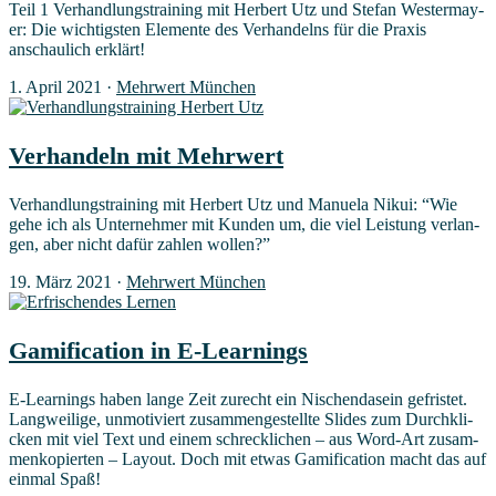
Teil 1 Ver­hand­lungs­trai­ning mit Her­bert Utz und Ste­fan Wes­ter­may­
er: Die wich­tigs­ten Ele­men­te des Ver­han­delns für die Pra­xis
anschau­lich erklärt!
1. April 2021
·
Mehrwert München
Ver­han­deln mit Mehrwert
Ver­hand­lungs­trai­ning mit Her­bert Utz und Manue­la Nikui: “Wie
gehe ich als Unter­neh­mer mit Kun­den um, die viel Leis­tung ver­lan­
gen, aber nicht dafür zah­len wollen?”
19. März 2021
·
Mehrwert München
Gami­fi­ca­ti­on in E‑Learnings
E‑Learnings haben lan­ge Zeit zurecht ein Nischen­da­sein gefris­tet.
Lang­wei­li­ge, unmo­ti­viert zusammen­gestellte Slides zum Durch­kli­
cken mit viel Text und einem schreck­li­chen – aus Word-Art zusam­
men­ko­pier­ten – Lay­out. Doch mit etwas Gami­fi­ca­ti­on macht das auf
ein­mal Spaß!