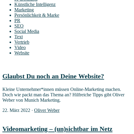
Künstliche Intelligenz
Marketing
Persönlichkeit & Marke
PR
SEO
Social Media
Text
Vertrieb
Video
Website
Glaubst Du noch an Dei­ne Website?
Klei­ne Unternehmer*innen müs­sen Online-Mar­ke­ting machen.
Doch wie packt man das The­ma an? Hilf­rei­che Tipps gibt Oli­ver
Weber von Munich Marketing.
22. März 2022
·
Oliver Weber
Video­mar­ke­ting – (un)sichtbar im Netz