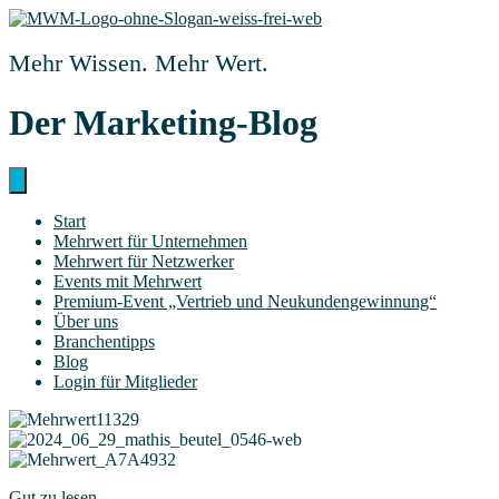
Zum
Inhalt
springen
Mehr Wissen. Mehr Wert.
Der Marketing-Blog
Start
Mehr­wert für Unternehmen
Mehr­wert für Netzwerker
Events mit Mehrwert
Pre­­mi­um-Event „Ver­trieb und Neukundengewinnung“
Über uns
Bran­chen­tipps
Blog
Log­in für Mitglieder
Gut zu lesen.