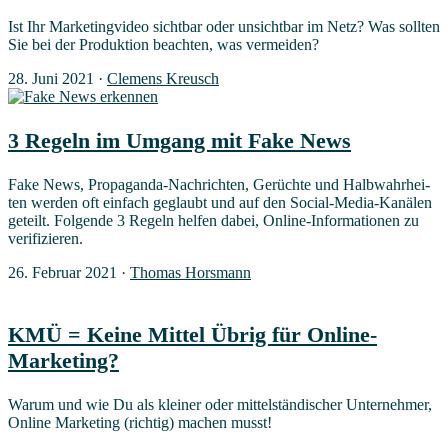
Ist Ihr Mar­ke­ting­vi­deo sicht­bar oder unsicht­bar im Netz? Was soll­ten
Sie bei der Pro­duk­ti­on beach­ten, was vermeiden?
28. Juni 2021
·
Clemens Kreusch
3 Regeln im Umgang mit Fake News
Fake News, Pro­pa­gan­da-Nach­rich­ten, Gerüch­te und Halb­wahr­hei­
ten wer­den oft ein­fach geglaubt und auf den Social-Media-Kanä­len
geteilt. Fol­gen­de 3 Regeln hel­fen dabei, Online-Infor­ma­tio­nen zu
verifizieren.
26. Februar 2021
·
Thomas Horsmann
KMÜ = Kei­ne Mit­tel Übrig für Online-
Marketing?
War­um und wie Du als klei­ner oder mit­tel­stän­di­scher Unter­neh­mer,
Online Mar­ke­ting (rich­tig) machen musst!