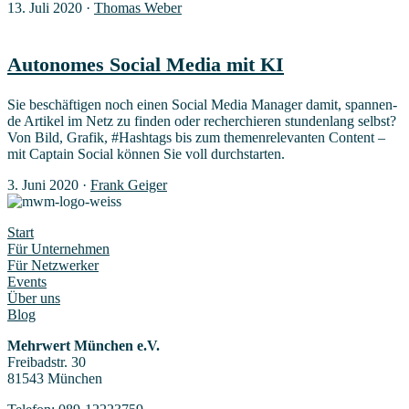
13. Juli 2020
·
Thomas Weber
Auto­no­mes Social Media mit KI
Sie beschäf­ti­gen noch einen Social Media Mana­ger damit, span­nen­
de Arti­kel im Netz zu fin­den oder recher­chie­ren stun­den­lang selbst?
Von Bild, Gra­fik, #Hash­tags bis zum the­men­re­le­van­ten Con­tent –
mit Cap­tain Social kön­nen Sie voll durchstarten.
3. Juni 2020
·
Frank Geiger
Start
Für Unternehmen
Für Netzwerker
Events
Über uns
Blog
Mehrwert München e.V.
Freibadstr. 30
81543 München