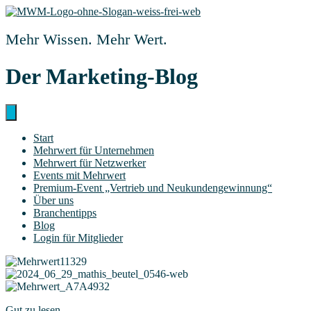
Zum
Inhalt
springen
Mehr Wissen. Mehr Wert.
Der Marketing-Blog
Start
Mehr­wert für Unternehmen
Mehr­wert für Netzwerker
Events mit Mehrwert
Pre­­mi­um-Event „Ver­trieb und Neukundengewinnung“
Über uns
Bran­chen­tipps
Blog
Log­in für Mitglieder
Gut zu lesen.