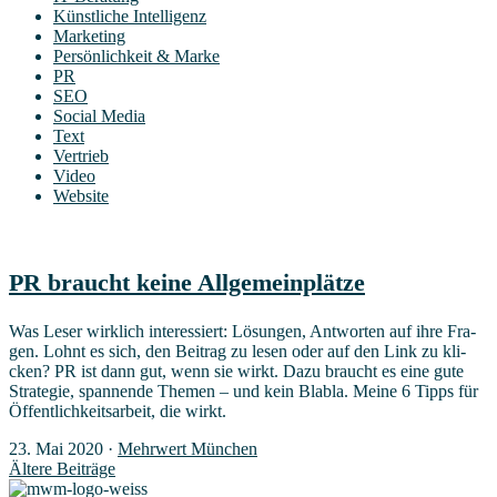
Künstliche Intelligenz
Marketing
Persönlichkeit & Marke
PR
SEO
Social Media
Text
Vertrieb
Video
Website
PR braucht kei­ne Allgemeinplätze
Was Leser wirk­lich inter­es­siert: Lösun­gen, Ant­wor­ten auf ihre Fra­
gen. Lohnt es sich, den Bei­trag zu lesen oder auf den Link zu kli­
cken? PR ist dann gut, wenn sie wirkt. Dazu braucht es eine gute
Stra­te­gie, span­nen­de The­men – und kein Bla­bla. Mei­ne 6 Tipps für
Öffent­lich­keits­ar­beit, die wirkt.
23. Mai 2020
·
Mehrwert München
Ältere Beiträge