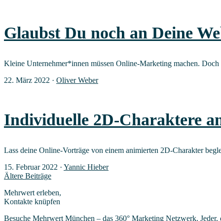
Glaubst Du noch an Dei­ne We
Klei­ne Unternehmer*innen müs­sen Online-Mar­ke­ting machen. Doch 
22. März 2022
·
Oliver Weber
Indi­vi­du­el­le 2D-Cha­rak­te­re 
Lass dei­ne Online-Vor­trä­ge von einem ani­mier­ten 2D-Cha­rak­ter begle
15. Februar 2022
·
Yannic Hieber
Ältere Beiträge
Mehrwert erleben,
Kontakte knüpfen
Besuche Mehrwert München – das 360° Marketing Netzwerk. Jeder, der