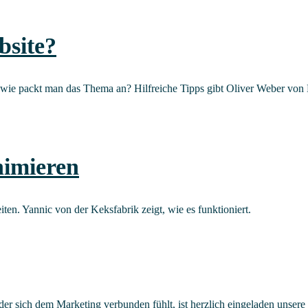
bsite?
wie packt man das The­ma an? Hilf­rei­che Tipps gibt Oli­ver Weber vo
animieren
i­ten. Yan­nic von der Keks­fa­brik zeigt, wie es funktioniert.
 sich dem Marketing verbunden fühlt, ist herzlich eingeladen unsere