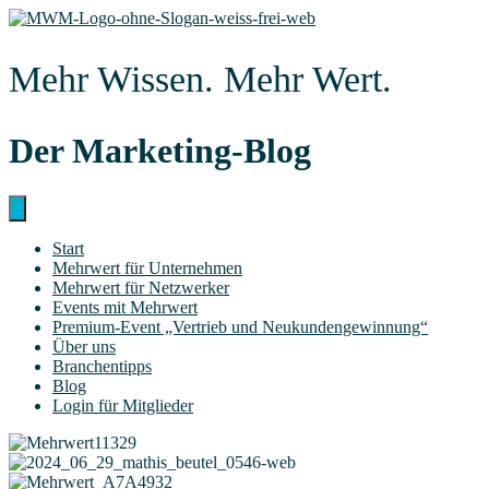
Zum
Inhalt
springen
Mehr Wissen. Mehr Wert.
Der Marketing-Blog
Start
Mehr­wert für Unternehmen
Mehr­wert für Netzwerker
Events mit Mehrwert
Pre­­mi­um-Event „Ver­trieb und Neukundengewinnung“
Über uns
Bran­chen­tipps
Blog
Log­in für Mitglieder