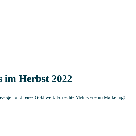
s im Herbst 2022
gs­be­zo­gen und bares Gold wert. Für ech­te Mehr­wer­te im Marketing!