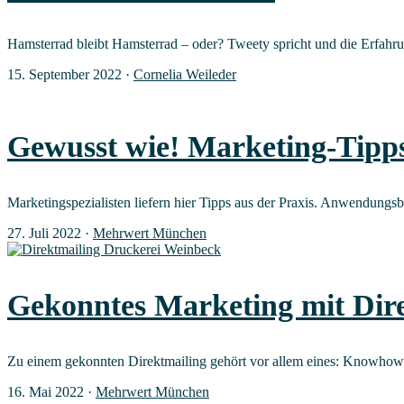
Hams­ter­rad bleibt Hams­ter­rad – oder? Tweety spricht und die Erfah­ru
15. September 2022
·
Cornelia Weileder
Gewusst wie! Mar­ke­ting-Tipp
Mar­ke­ting­spe­zia­lis­ten lie­fern hier Tipps aus der Pra­xis. Anwen­dun
27. Juli 2022
·
Mehrwert München
Gekonn­tes Mar­ke­ting mit Dir
Zu einem gekonn­ten Direkt­mai­ling gehört vor allem eines: Know­how.
16. Mai 2022
·
Mehrwert München