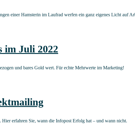
n­gen einer Hams­te­rin im Lauf­rad wer­fen ein ganz eige­nes Licht auf Arb
s im Juli 2022
gs­be­zo­gen und bares Gold wert. Für ech­te Mehr­wer­te im Marketing!
ektmailing
 Hier erfah­ren Sie, wann die Info­post Erfolg hat – und wann nicht.