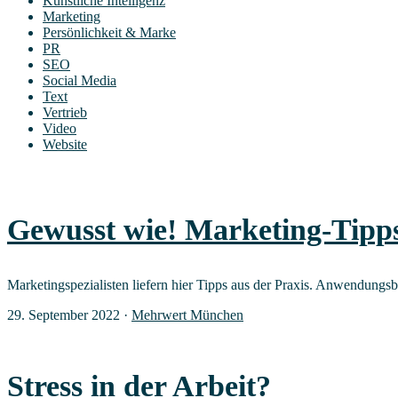
Künstliche Intelligenz
Marketing
Persönlichkeit & Marke
PR
SEO
Social Media
Text
Vertrieb
Video
Website
Gewusst wie! Mar­ke­ting-Tipp
Mar­ke­ting­spe­zia­lis­ten lie­fern hier Tipps aus der Pra­xis. Anwen­dun
29. September 2022
·
Mehrwert München
Stress in der Arbeit?