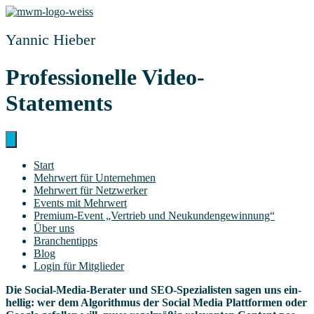
Zum
Inhalt
springen
Yannic Hieber
Pro­fes­sio­nel­le Video-
Statements
Start
Mehr­wert für Unternehmen
Mehr­wert für Netzwerker
Events mit Mehrwert
Pre­­mi­um-Event „Ver­trieb und Neukundengewinnung“
Über uns
Bran­chen­tipps
Blog
Log­in für Mitglieder
Die Social-Media-Bera­ter und SEO-Spe­zia­lis­ten sagen uns ein­
hel­lig: wer dem Algo­rith­mus der Social Media Platt­for­men oder