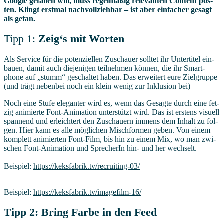
Goog­le gefal­len will, muss regel­mä­ßig rele­van­ten Con­tent pos­
ten. Klingt erst­mal nach­voll­zieh­bar – ist aber ein­fa­cher gesagt
als getan.
Tipp 1:
Zeig‘s mit Worten
Als Ser­vice für die poten­zi­el­len Zuschau­er soll­tet ihr Unter­ti­tel ein­
bau­en, damit auch die­je­ni­gen teil­neh­men kön­nen, die ihr Smart­
phone auf „stumm“ geschal­tet haben. Das erwei­tert eure Ziel­grup­pe
(und trägt neben­bei noch ein klein wenig zur Inklu­si­on bei)
Noch eine Stu­fe ele­gan­ter wird es, wenn das Gesag­te durch eine fet­
zig ani­mier­te Font-Ani­ma­ti­on unter­stützt wird. Das ist ers­tens visu­ell
span­nend und erleich­tert den Zuschau­ern immens dem Inhalt zu fol­
gen. Hier kann es alle mög­li­chen Misch­for­men geben. Von einem
kom­plett ani­mier­ten Font-Film, bis hin zu einem Mix, wo man zwi­
schen Font-Ani­ma­ti­on und Spre­che­rIn hin- und her wech­selt.
Bei­spiel:
https://​keks​fa​brik​.tv/​r​e​c​r​u​i​t​i​n​g​-​03/
Bei­spiel:
https://​keks​fa​brik​.tv/​i​m​a​g​e​f​i​l​m​-​16/
Tipp 2:
Bring Far­be in den Feed