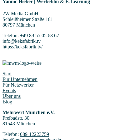
Yannic Hieber | Werbefilm & E‑Learning
2W Media GmbH
Schleißheimer Straße 181
80797 München
Telefon: +49 89 55 05 68 67
info@keksfabrik.tv
https://keksfabrik.tv/
Start
Für Unternehmen
Für Netzwerker
Events
Über uns
Blog
Mehrwert München e.V.
Freibadstr. 30
81543 München
Telefon:
089-12223759
hey@mehrwert-muenchen.de