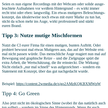
Sei­en es nun eige­ne Recor­dings mit der Web­cam oder soli­de aus­ge­
leuch­te­te Auf­nah­men vor wei­ßem Hin­ter­grund – es wirkt immer
recht trist oder eben: lang­wei­lig. Ein etwas muti­ge­res Beleuch­tungs­
kon­zept, das idea­ler­wei­se noch etwas mit eurer Mar­ke zu tun hat,
sticht da schon mehr ins Auge, wirkt pro­fes­sio­nell und stärkt
euren Brand.
Tipp 3: Nut­ze muti­ge Mischformen
Nutzt die CI eurer Fir­ma für einen muti­gen, bun­ten Auf­tritt. Oder
pro­biert bewusst mal etwas Muti­ge­res aus, das auf der Web­site erst­
mal nicht pas­sen wür­de. Das mensch­li­che Auge reagiert nun mal auf
Bewe­gung und gra­phi­sche Rei­ze – und die Ziel­grup­pe spürt die
extra Arbeit, die Wert­schät­zung, die ihr rein­steckt. Die Wir­kung:
Nicht ein­fach „nur mal schnell“ was auf­ge­zeich­net – son­dern ein
State­ment mit Kon­zept, über das gut nach­ge­dacht wurde.
Bei­spiel:
https://​con​tent​.2wme​dia​.de/​s​/​g​o​2​A​M​z​K​Q​K​B​X​M​WpW
Tipp 4: Go Green
Also jetzt nicht im öko­lo­gi­schen Sin­ne (wobei ihr das natür­lich auch
tun soll­tet) – son­dern im Sin­ne des Hin­ter­grunds. Wenn ihr euch