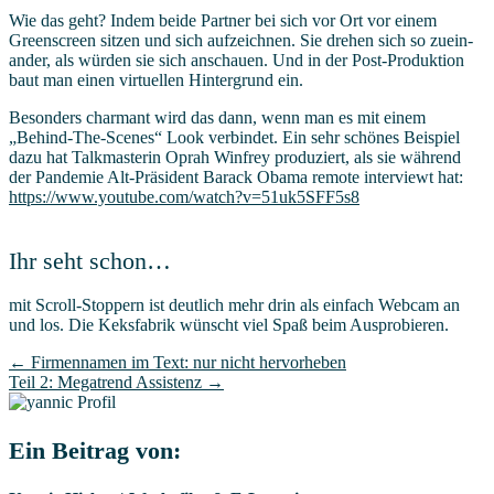
Wie das geht? Indem bei­de Part­ner bei sich vor Ort vor einem
Green­screen sit­zen und sich auf­zeich­nen. Sie dre­hen sich so zuein­
an­der, als wür­den sie sich anschau­en. Und in der Post-Pro­duk­ti­on
baut man einen vir­tu­el­len Hin­ter­grund ein.
Beson­ders char­mant wird das dann, wenn man es mit einem
„Behind-The-Sce­nes“ Look ver­bin­det. Ein sehr schö­nes Bei­spiel
dazu hat Talk­mas­te­rin Oprah Win­frey pro­du­ziert, als sie wäh­rend
der Pan­de­mie Alt-Prä­si­dent Barack Oba­ma remo­te inter­viewt hat:
https://​www​.you​tube​.com/​w​a​t​c​h​?​v​=​5​1​u​k​5​S​F​F​5s8
Ihr seht schon…
mit Scroll-Stop­pern ist deut­lich mehr drin als ein­fach Web­cam an
und los. Die Keks­fa­brik wünscht viel Spaß beim Ausprobieren.
Marketing-
← Fir­men­na­men im Text: nur nicht hervorheben
Teil 2: Mega­trend Assistenz →
Blog
Navigation
Ein Beitrag von: