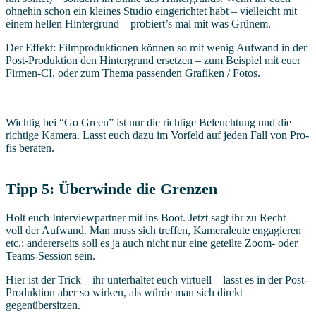
ohne­hin schon ein klei­nes Stu­dio ein­ge­rich­tet habt – viel­leicht mit
einem hel­len Hin­ter­grund – probiert’s mal mit was Grünem.
Der Effekt: Film­pro­duk­tio­nen kön­nen so mit wenig Auf­wand in der
Post-Pro­duk­ti­on den Hin­ter­grund erset­zen – zum Bei­spiel mit euer
Fir­men-CI, oder zum The­ma pas­sen­den Gra­fi­ken / Fotos.
Wich­tig bei “Go Green” ist nur die rich­ti­ge Beleuch­tung und die
rich­ti­ge Kame­ra. Lasst euch dazu im Vor­feld auf jeden Fall von Pro­
fis beraten.
Tipp 5: Über­win­de die Grenzen
Holt euch Inter­view­part­ner mit ins Boot. Jetzt sagt ihr zu Recht –
voll der Auf­wand. Man muss sich tref­fen, Kame­ra­leu­te enga­gie­ren
etc.; ande­rer­seits soll es ja auch nicht nur eine geteil­te Zoom- oder
Teams-Ses­si­on sein.
Hier ist der Trick – ihr unter­hal­tet euch vir­tu­ell – lasst es in der Post-
Pro­duk­ti­on aber so wir­ken, als wür­de man sich direkt
gegenübersitzen.