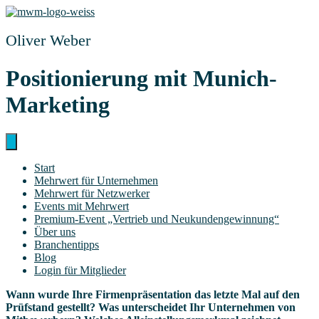
Zum
Inhalt
springen
Oliver Weber
Posi­tio­nie­rung mit Munich-
Marketing
Start
Mehr­wert für Unternehmen
Mehr­wert für Netzwerker
Events mit Mehrwert
Pre­­mi­um-Event „Ver­trieb und Neukundengewinnung“
Über uns
Bran­chen­tipps
Blog
Log­in für Mitglieder
Wann wur­de Ihre Fir­men­prä­sen­ta­ti­on das letz­te Mal auf den
Prüf­stand gestellt? Was unter­schei­det Ihr Unter­neh­men von