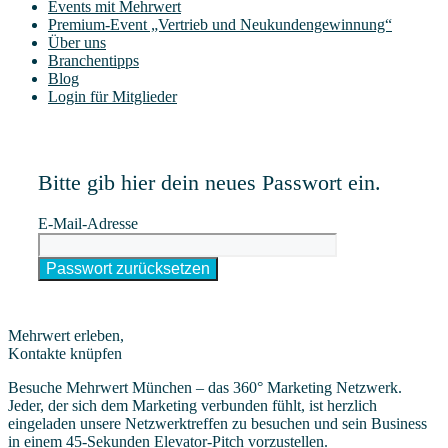
Events mit Mehrwert
Pre­­mi­um-Event „Ver­trieb und Neukundengewinnung“
Über uns
Bran­chen­tipps
Blog
Log­in für Mitglieder
Bit­te gib hier dein neu­es Pass­wort ein.
E‑Mail-Adres­se
Mehrwert erleben,
Kontakte knüpfen
Besuche Mehrwert München – das 360° Marketing Netzwerk.
Jeder, der sich dem Marketing verbunden fühlt, ist herzlich
eingeladen unsere Netzwerktreffen zu besuchen und sein Business
in einem 45-Sekunden Elevator-Pitch vorzustellen.