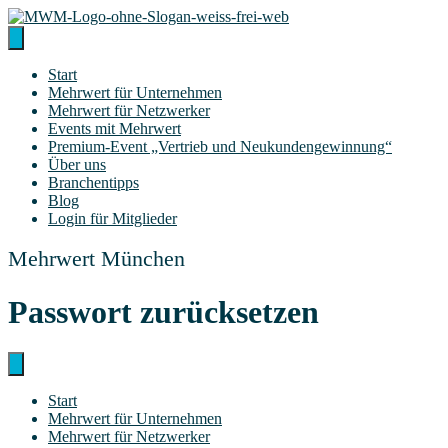
Zum
Inhalt
springen
Start
Mehr­wert für Unternehmen
Mehr­wert für Netzwerker
Events mit Mehrwert
Pre­­mi­um-Event „Ver­trieb und Neukundengewinnung“
Über uns
Bran­chen­tipps
Blog
Log­in für Mitglieder
Mehrwert München
Pass­wort zurücksetzen
Start
Mehr­wert für Unternehmen
Mehr­wert für Netzwerker