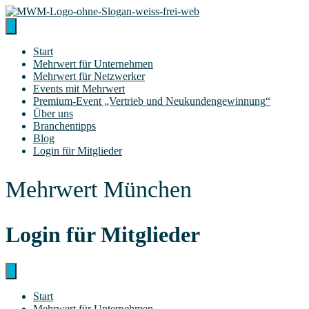
Zum
Inhalt
springen
Start
Mehr­wert für Unternehmen
Mehr­wert für Netzwerker
Events mit Mehrwert
Pre­­mi­um-Event „Ver­trieb und Neukundengewinnung“
Über uns
Bran­chen­tipps
Blog
Log­in für Mitglieder
Mehrwert München
Log­in für Mitglieder
Start
Mehr­wert für Unternehmen