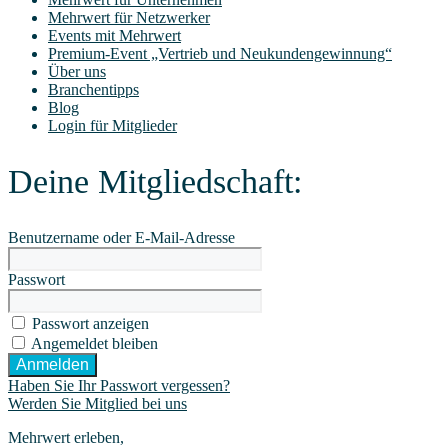
Mehr­wert für Netzwerker
Events mit Mehrwert
Pre­­mi­um-Event „Ver­trieb und Neukundengewinnung“
Über uns
Bran­chen­tipps
Blog
Log­in für Mitglieder
Dei­ne Mitgliedschaft:
Benut­zer­na­me oder E‑Mail-Adres­se
Pass­wort
Pass­wort anzeigen
Ange­mel­det bleiben
Haben Sie Ihr Pass­wort vergessen?
Wer­den Sie Mit­glied bei uns
Mehrwert erleben,