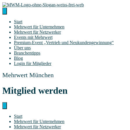
Zum
Inhalt
springen
Start
Mehr­wert für Unternehmen
Mehr­wert für Netzwerker
Events mit Mehrwert
Pre­­mi­um-Event „Ver­trieb und Neukundengewinnung“
Über uns
Bran­chen­tipps
Blog
Log­in für Mitglieder
Mehrwert München
Mit­glied werden
Start
Mehr­wert für Unternehmen
Mehr­wert für Netzwerker