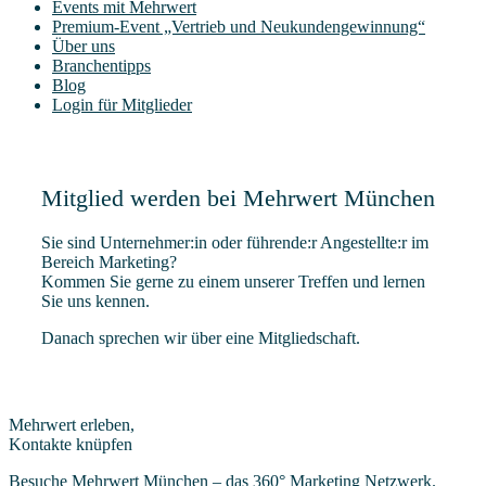
Events mit Mehrwert
Pre­­mi­um-Event „Ver­trieb und Neukundengewinnung“
Über uns
Bran­chen­tipps
Blog
Log­in für Mitglieder
Mit­glied wer­den bei Mehr­wert München
Sie sind Unternehmer:in oder führende:r Angestellte:r im
Bereich Marketing?
Kom­men Sie ger­ne zu einem unse­rer Tref­fen und ler­nen
Sie uns kennen.
Danach spre­chen wir über eine Mitgliedschaft.
Mehrwert erleben,
Kontakte knüpfen
Besuche Mehrwert München – das 360° Marketing Netzwerk.