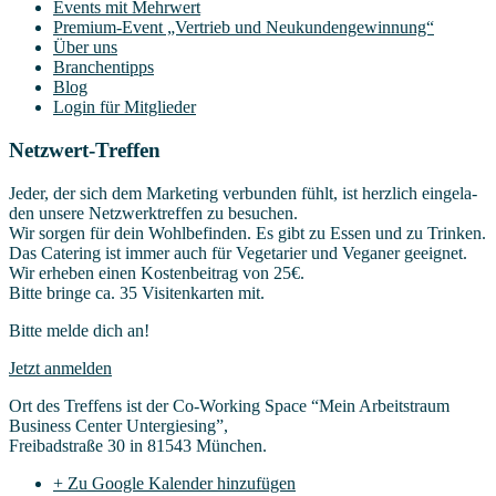
Events mit Mehrwert
Pre­­mi­um-Event „Ver­trieb und Neukundengewinnung“
Über uns
Bran­chen­tipps
Blog
Log­in für Mitglieder
Netz­wert-Tref­fen
Jeder, der sich dem Mar­ke­ting ver­bun­den fühlt, ist herz­lich ein­ge­la­
den unse­re Netz­werktref­fen zu besuchen.
Wir sor­gen für dein Wohl­be­fin­den. Es gibt zu Essen und zu Trinken.
Das Cate­ring ist immer auch für Vege­ta­ri­er und Vega­ner geeignet.
Wir erhe­ben einen Kos­ten­bei­trag von 25€.
Bit­te brin­ge ca. 35 Visi­ten­kar­ten mit.
Bit­te mel­de dich an!
Jetzt anmelden
Ort des Tref­fens ist der Co-Working Space “Mein Arbeits­traum
Busi­ness Cen­ter Untergiesing”,
Frei­bad­stra­ße 30 in 81543 München.
+ Zu Google Kalender hinzufügen