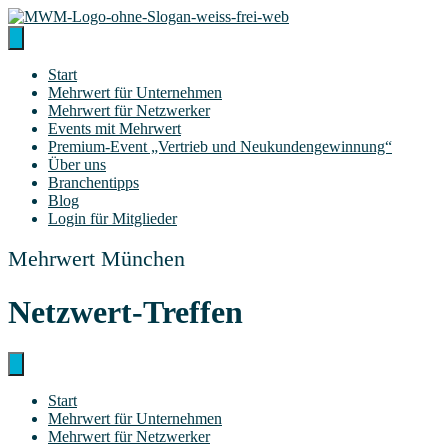
Zum
Inhalt
springen
Start
Mehr­wert für Unternehmen
Mehr­wert für Netzwerker
Events mit Mehrwert
Pre­­mi­um-Event „Ver­trieb und Neukundengewinnung“
Über uns
Bran­chen­tipps
Blog
Log­in für Mitglieder
Mehrwert München
Netz­wert-Tref­fen
Start
Mehr­wert für Unternehmen
Mehr­wert für Netzwerker