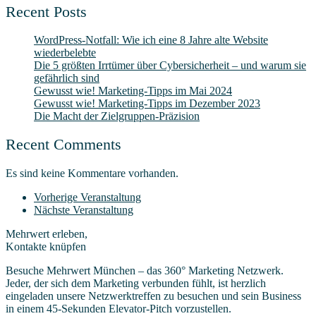
Recent Posts
Word­Press-Not­fall: Wie ich eine 8 Jah­re alte Web­site
wiederbelebte
Die 5 größ­ten Irr­tü­mer über Cyber­sicherheit – und war­um sie
gefähr­lich sind
Gewusst wie! Mar­ke­ting-Tipps im Mai 2024
Gewusst wie! Mar­ke­ting-Tipps im Dezem­ber 2023
Die Macht der Zielgruppen-Präzision
Recent Comments
Es sind keine Kommentare vorhanden.
Vorherige Veranstaltung
Nächste Veranstaltung
Mehrwert erleben,
Kontakte knüpfen
Besuche Mehrwert München – das 360° Marketing Netzwerk.
Jeder, der sich dem Marketing verbunden fühlt, ist herzlich
eingeladen unsere Netzwerktreffen zu besuchen und sein Business
in einem 45-Sekunden Elevator-Pitch vorzustellen.